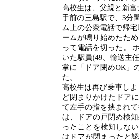
高校生は、父親と新富
手前の三島駅で、3分
ム上の公衆電話で帰宅
ームが鳴り始めたため
って電話を切った。 ホ
いた駅員(49、輸送主
掌に「ドア閉めOK」
た。
高校生は再び乗車しよ
ど閉まりかけたドア
て左手の指を挟まれて
は、ドアの戸閉め検知
ったことを検知しない
はドアが閉まったと認