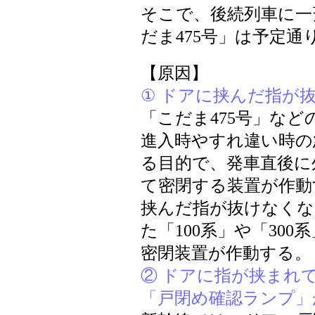
そこで、後続列車に一
だま475号」は予定
【原因】
① ドアに挟んだ指が
「こだま475号」な
進入時やすれ違い時の
る目的で、発車直後に
て密閉する装置が作動
挟んだ指が抜けなくな
た「100系」や「30
密閉装置が作動する。
② ドアに指が挟まれ
「戸閉め確認ランプ」