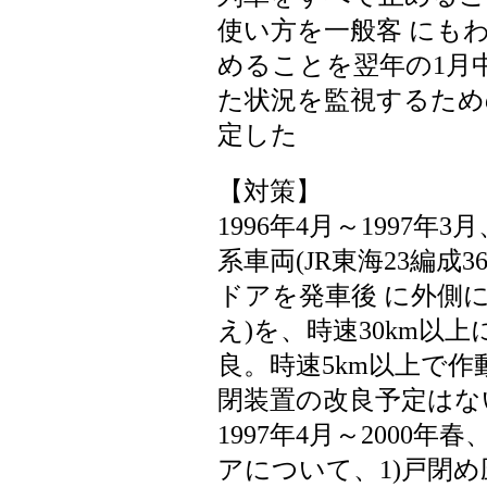
使い方を一般客 にも
めることを翌年の1月
た状況を監視するため
定した
【対策】
1996年4月～1997
系車両(JR東海23編成3
ドアを発車後 に外側
え)を、時速30km以
良。時速5km以上で作動
閉装置の改良予定はな
1997年4月～2000年
アについて、1)戸閉め圧