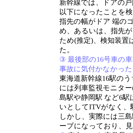
新幹線では、ドアの戸
以下になったことを検
指先の幅がドア 端の
め、あるいは、指先が
ため(推定)、検知装置
た。
③ 最後部の16号車の
事故に気付かなかった
東海道新幹線16駅の
には列車監視モニター(
島駅や静岡駅 など6
いとしてITVがなく
しかし、実際には三島駅
ーブになっており、見