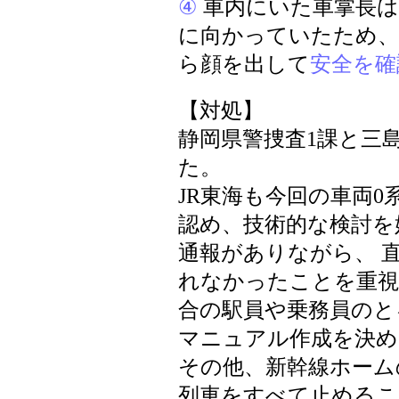
④
車内にいた車掌長は
に向かっていたため、
ら顔を出して
安全を確
【対処】
静岡県警捜査1課と三
た。
JR東海も今回の車両
認め、技術的な検討を
通報がありながら、 
れなかったことを重視
合の駅員や乗務員のと
マニュアル作成を決め
その他、新幹線ホーム
列車をすべて止めるこ