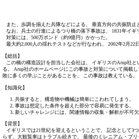
また、歩調を揃えた兵隊などによる、 垂直方向の共振防止
なお、兵士の行進によるつり橋の落下事故は、 1831年イギ
対策には、500万ポンド（約9億円）かかった。
最大約2,000人の揺れテストなどが行なわれ、 2002年2月2
【総括】
この橋の構造設計を担当した会社は、 イギリスのArup社
る。 Arup社のホームページにこの事故と対策について掲
敗に多くの学ぶことがあることを、 この事故は教えている。
【知識化】
共振すると、構造物や機械は簡単にこわれてしまう。
事故は想定した条件を超えた部分で容易に発生する。
新しいチャレンジには、関連情報の収集・解析が不可欠
【背景】
イギリスでは21世紀を迎えるということで、 記念として3
らず、大観覧車はトラブル続きで、 最後のミレニアム・ブリ