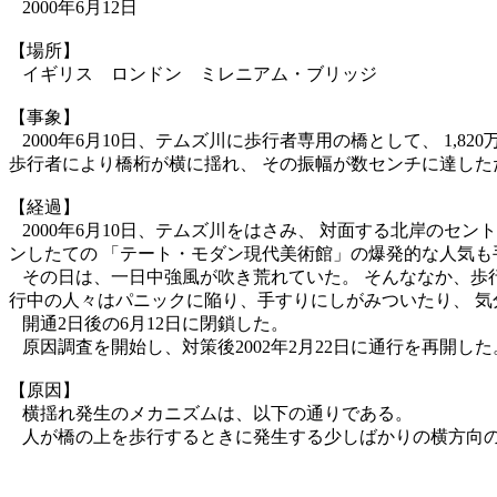
2000年6月12日
【場所】
イギリス ロンドン ミレニアム・ブリッジ
【事象】
2000年6月10日、テムズ川に歩行者専用の橋として、 1,
歩行者により橋桁が横に揺れ、 その振幅が数センチに達した
【経過】
2000年6月10日、テムズ川をはさみ、 対面する北岸のセ
ンしたての 「テート・モダン現代美術館」の爆発的な人気も手
その日は、一日中強風が吹き荒れていた。 そんななか、歩行
行中の人々はパニックに陥り、手すりにしがみついたり、 
開通2日後の6月12日に閉鎖した。
原因調査を開始し、対策後2002年2月22日に通行を再開した
【原因】
横揺れ発生のメカニズムは、以下の通りである。
人が橋の上を歩行するときに発生する少しばかりの横方向の力