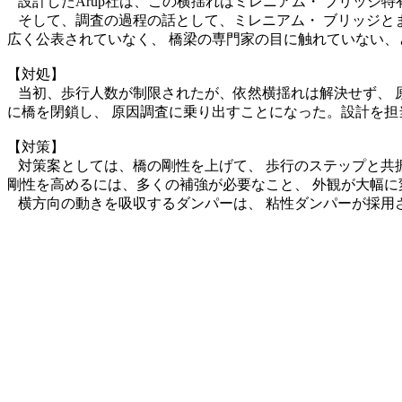
設計したArup社は、この横揺れはミレニアム・ ブリッジ特
そして、調査の過程の話として、ミレニアム・ ブリッジとまったく
広く公表されていなく、 橋梁の専門家の目に触れていない、
【対処】
当初、歩行人数が制限されたが、依然横揺れは解決せず、 原
に橋を閉鎖し、 原因調査に乗り出すことになった。設計を担当
【対策】
対策案としては、橋の剛性を上げて、 歩行のステップと共振
剛性を高めるには、多くの補強が必要なこと、 外観が大幅に
横方向の動きを吸収するダンパーは、 粘性ダンパーが採用