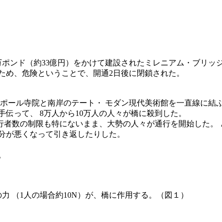
820万ポンド（約33億円）をかけて建設されたミレニアム・ブ
ため、危険ということで、開通2日後に閉鎖された。
ントポール寺院と南岸のテート・ モダン現代美術館を一直線に
伝って、 8万人から10万人の人々が橋に殺到した。
者数の制限も特にないまま、大勢の人々が通行を開始した。 と
気分が悪くなって引き返したりした。
。
 （1人の場合約10N）が、橋に作用する。（図１）