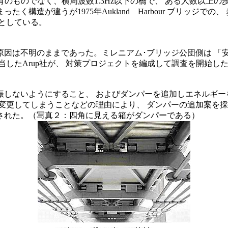
有のものでなく、横周波数1.3Hz以下の橋で、 ある人数以上
構造が違うが1975年Aukland Harbour ブリッジ
としている。
因は不明のままであった。ミレニアム･ブリッジ公団側は 「安
したArup社が、 対策プロジェクトを編成して調査を開始し
しないようにすること、 およびダンパーを追加しエネルギー
変更してしまうことなどの理由により、 ダンパーの追加案を
された。（写真２：四角に見える箱がダンパーである）