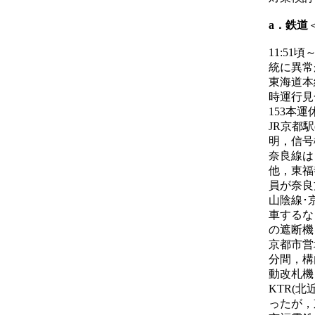
a．鉄道
11:5
統に異常
東海道本
時運行見
153本運
JR京都
明，信号
奈良線は
他，東福
員が奈良
山陰線･
車するな
の遮断機
京都市営
分間，構
動改札機
KTR(
ったが，