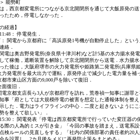
＞ 能勢町
は，西京都変電所につながる京北開閉所を通じて大飯原発の送
ったため，停電しなかった．
の経過】
日11:48： 停電発生．
5過ぎ： 関電から京都府に「高浜原発1号機が自動停止した」とい
連絡．
関電は奥吉野発電所(奈良県十津川村)など計5基の水力揚水発
して稼働，遮断装置を解除して京北開閉所から送電．水力揚水
った後は，大阪府堺市の火力発電所や姫路第二発電所(兵庫県姫
火力発電所を最大出力で運転，原発停止で減少した電力量を補
： 京都市東山区方面の9,000戸を除いて復旧．
： 全面復旧．
0： 関電京都支店長ら3人が京都府庁を訪れ，荒巻禎一知事に謝罪
知事「府としては大規模停電の被害を想定した通報体制を整え
示した．電力はライフラインの中心．二度と起きないようにこ
勢を整えて欲しい」．
8日15:30： 関電発表「停電は西京都変電所で行っていた変圧器の
る際の人為的ミスが引き金」「今回の事故を踏まえ，送電系設
点検ルールの見直しをする」「社内の関係部署の責任者約20人
会を設置し，2カ月後をメドに再発防止策をまとめる」．