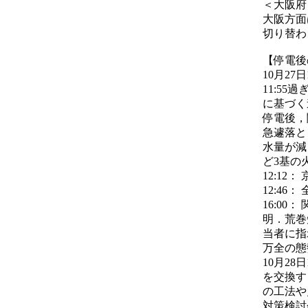
＜大阪府
大阪方面
切り替わ
【停電後
10月27
11:5
に基づく
停電後，
急遽落と
水量が減
ど3基の
12:12
12:46
16:0
明．荒巻
当者に指
万全の態
10月2
を交換す
の工法や
対策検討