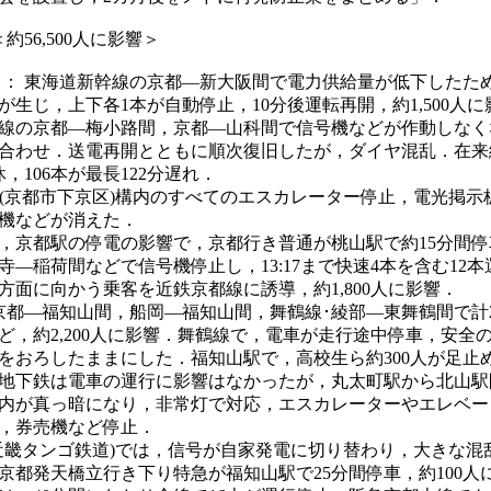
＜約56,500人に影響＞
1頃～： 東海道新幹線の京都―新大阪間で電力供給量が低下したた
が生じ，上下各1本が自動停止，10分後運転再開，約1,500人に
線の京都―梅小路間，京都―山科間で信号機などが作動しなく
合わせ．送電再開とともに順次復旧したが，ダイヤ混乱．在来
休，106本が最長122分遅れ．
駅(京都市下京区)構内のすべてのエスカレーター停止，電光掲示
機などが消えた．
，京都駅の停電の影響で，京都行き普通が桃山駅で約15分間停
寺―稲荷間などで信号機停止し，13:17まで快速4本を含む12
方面に向かう乗客を近鉄京都線に誘導，約1,800人に影響．
京都―福知山間，船岡―福知山間，舞鶴線･綾部―東舞鶴間で計
ど，約2,200人に影響．舞鶴線で，電車が走行途中停車，安全
をおろしたままにした．福知山駅で，高校生ら約300人が足止
地下鉄は電車の運行に影響はなかったが，丸太町駅から北山駅
内が真っ暗になり，非常灯で対応，エスカレーターやエレベー
，券売機など停止．
北近畿タンゴ鉄道)では，信号が自家発電に切り替わり，大きな混
京都発天橋立行き下り特急が福知山駅で25分間停車，約100人