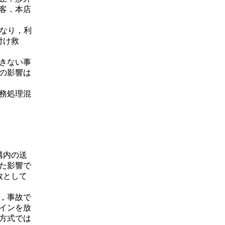
客．本店
くなり，利
付け救
きない事
の影響は
務処理混
構内の送
た影響で
故として
め，事故で
インを放
方式では