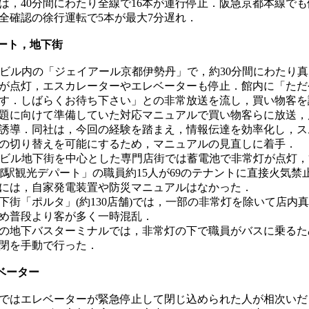
は，40分間にわたり全線で16本が運行停止．阪急京都本線で
全確認の徐行運転で5本が最大7分遅れ．
パート，地下街
駅ビル内の「ジェイアール京都伊勢丹」で，約30分間にわたり
が点灯，エスカレーターやエレベーターも停止．館内に「ただ
す．しばらくお待ち下さい」との非常放送を流し，買い物客を
年問題に向けて準備していた対応マニュアルで買い物客らに放送
誘導．同社は，今回の経験を踏まえ，情報伝達を効率化し，ス
の切り替えを可能にするため，マニュアルの見直しに着手．
駅ビル地下街を中心とした専門店街では蓄電池で非常灯が点灯
都駅観光デパート」の職員約15人が69のテナントに直接火気禁
には，自家発電装置や防災マニュアルはなかった．
下街「ポルタ」(約130店舗)では，一部の非常灯を除いて店内
め普段より客が多く一時混乱．
の地下バスターミナルでは，非常灯の下で職員がバスに乗るた
閉を手動で行った．
レベーター
ではエレベーターが緊急停止して閉じ込められた人が相次いだ