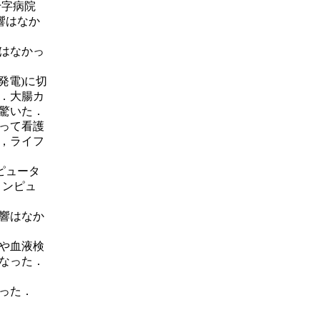
十字病院
響はなか
はなかっ
発電)に切
．大腸カ
驚いた．
って看護
，ライフ
ピュータ
コンピュ
響はなか
や血液検
なった．
った．