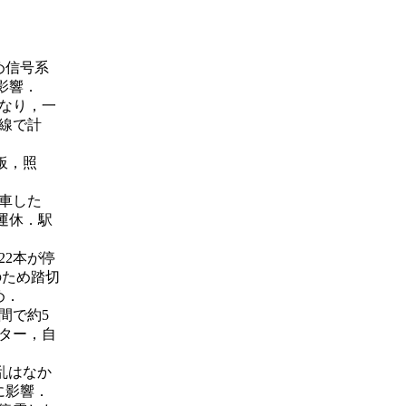
め信号系
影響．
なり，一
線で計
板，照
車した
本運休．駅
22本が停
のため踏切
め．
間で約5
ター，自
乱はなか
に影響．