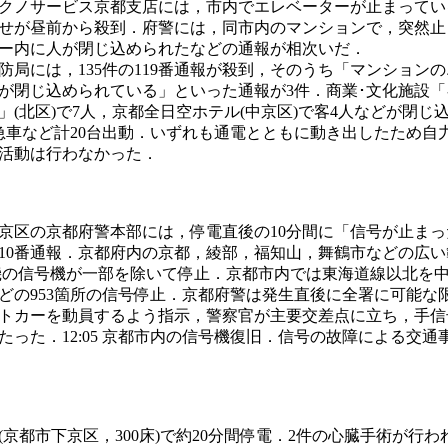
クノサービス京都支店には，市内でエレベーターが止まってい
せが昼前から殺到．府警には，同市内のマンションで，突然止
ー内に人が閉じ込められたなどの通報が相次いだ．
防局には，135件の119番通報が殺到，そのうち「マンション
が閉じ込められている」といった通報が3件．商業･文化施設「
」(北区)で7人，京都全日空ホテル(中京区)で客4人などが閉じ
急車など計20台出動．いずれも通電とともに動き出したため自
活動は行わなかった．
京区の京都府警本部には，停電直後の10分間に「信号が止まっ
の110番通報．京都府内の京都，綾部，福知山，舞鶴市などの広
00機の信号機が一部を除いて停止．京都市内では東海道線以北を
どの953箇所の信号停止．京都府警は発生直後に全署に可能な
トカーを動員するよう指示，警察官が主要交差点に立ち，手信
たった．12:05 京都市内の信号機復旧．信号の故障による交通
(京都市下京区，300床)で約20分間停電．2件の心臓手術が行わ