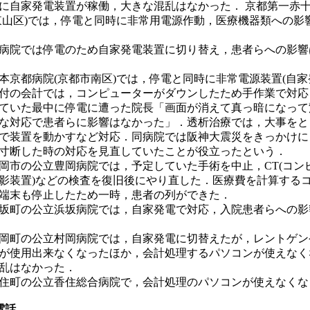
に自家発電装置が稼働，大きな混乱はなかった． 京都第一赤
東山区)では，停電と同時に非常用電源作動，医療機器類への影
病院では停電のため自家発電装置に切り替え，患者らへの影響
日本京都病院(京都市南区)では，停電と同時に非常電源装置(自家
付の会計では，コンピューターがダウンしたため手作業で対応
ていた最中に停電に遭った院長「画面が消えて真っ暗になって
な対応で患者らに影響はなかった」．透析治療では，大事をと
で装置を動かすなど対応．同病院では阪神大震災をきっかけに
寸断した時の対応を見直していたことが役立ったという．
岡市の公立豊岡病院では，予定していた手術を中止，CT(コン
影装置)などの検査を復旧後にやり直した．医療費を計算する
端末も停止したため一時，患者の列ができた．
坂町の公立浜坂病院では，自家発電で対応，入院患者らへの影
岡町の公立村岡病院では，自家発電に切替えたが，レントゲン
が使用出来なくなったほか，会計処理するパソコンが使えなく
乱はなかった．
住町の公立香住総合病院で，会計処理のパソコンが使えなくな
電話