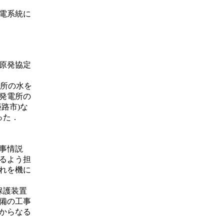
電系統に
う原発協定
電所の水を
発電所の
路市)な
った．
と事情説
るよう担
れを機に
保護装置
備の工事
からなる