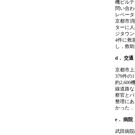
機ビルテ
問い合わ
レベータ
京都市消
ターに人
ジタウン
4件に救
し，救助
d． 交通
京都市上
379件
約2,6
線道路な
察官とパ
整理にあ
かった．
e． 病院
武田病院