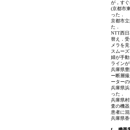
が，すぐ
(京都市
った．
京都市立
た．
NTT西
替え．受
メラを見
スムーズ
婦が手動
ラインが
兵庫県豊
ー断層撮
ーターの
兵庫県浜
った．
兵庫県村
査の機器
患者に混
兵庫県香
f． 携帯