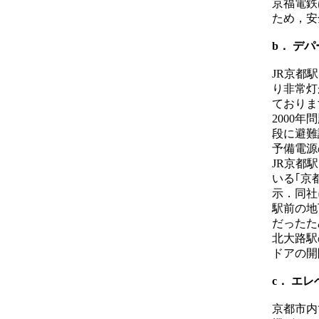
京福電鉄
ため，安
b． デ
JR京都
り非常灯
ておりま
2000
段に避難
予備電源
JR京都
いる｢京
示．同社
駅前の地
だったた
北大路駅
ドアの開
c． エ
京都市内