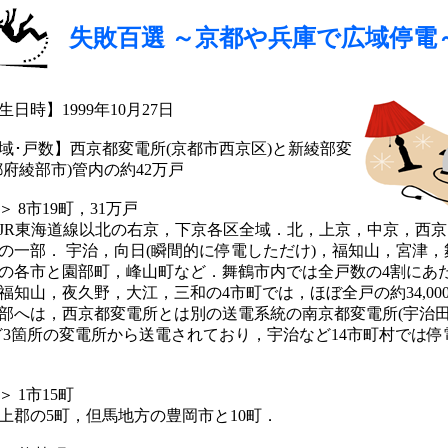
失敗百選 ～京都や兵庫で広域停電
日時】1999年10月27日
域･戸数】西京都変電所(京都市西京区)と新綾部変
都府綾部市)管内の約42万戸
 8市19町，31万戸
JR東海道線以北の右京，下京各区全域．北，上京，中京，西
の一部． 宇治，向日(瞬間的に停電しただけ)，福知山，宮津，
の各市と園部町，峰山町など．舞鶴市内では全戸数の4割にあたる1
福知山，夜久野，大江，三和の4市町では，ほぼ全戸の約34,00
部へは，西京都変電所とは別の送電系統の南京都変電所(宇治
ど3箇所の変電所から送電されており，宇治など14市町村では停
 1市15町
上郡の5町，但馬地方の豊岡市と10町．