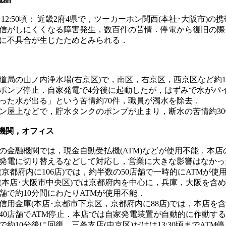
頃～12:50頃： 近畿2府4県で，ツーカーホン関西(本社･大阪市)の
信がしにくくなる障害発生，数百件の苦情．停電から復旧の際
に不具合が生じたためとみられる．
道局の山ノ内浄水場(右京区)で，南区，右京区，西京区など約1
ポンプ停止．自家発電で4分後に起動したが，はずみで水がパ
った水が出る」という苦情約70件，職員が濁水を除去．
ン屋上などで，貯水タンクのポンプが止まり，断水の苦情約30
融機関，オフィス
の金融機関では，現金自動受払機(ATM)などが使用不能．本店
発電に切り替えるなどして対応し，営業に大きな影響はなかっ
(京都府内に106店)では，約半数の50店舗で一時的にATMが使
(本店･大阪市中央区)では京都府内を中心に，兵庫，大阪を含め
店舗で約10分間にわたりATMが使用不能．
信用金庫(本店･京都市下京区，京都府内に88店)では，本店を
40店舗でATM停止．本店では自家発電装置が自動的に作動す
で約10分後に回復．三条支店(中京区)だけは13:30頃までATM