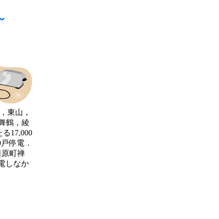
～
京，東山，
舞鶴，綾
7,000
0戸停電．
田原町禅
電しなか