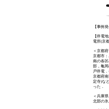
【事例発生
【停電地
電所(京
＜京都府＞
京都市：
南の各区
部，亀岡
戸停電．
京都府南
定寺)な
った．
＜兵庫県＞
北部の氷