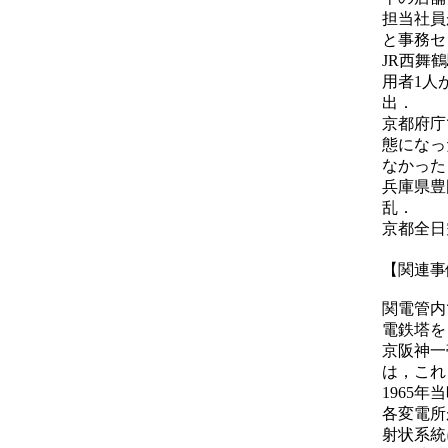
担当社員
と事務セ
JR西舞
用者1人
出．
京都府庁
態になっ
なかった
兵庫県豊
乱．
京都全日
【関連事
関電管内
電鉄塔を
京阪神一
は，これ
1965
各変電所
射状系統