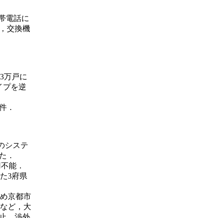
携帯電話に
，交換機
3万戸に
イプを逆
件．
のシステ
た．
用不能．
た3府県
含め京都市
るなど，大
停止．渉外