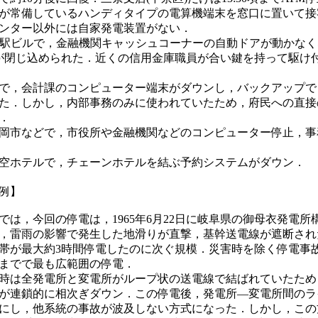
が常備しているハンディタイプの電算機端末を窓口に置いて接
ンター以外には自家発電装置がない．
鶴駅ビルで，金融機関キャッシュコーナーの自動ドアが動かな
が閉じ込められた．近くの信用金庫職員が合い鍵を持って駆け
で，会計課のコンピューター端末がダウンし，バックアップで
た．しかし，内部事務のみに使われていたため，府民への直接
．
岡市などで，市役所や金融機関などのコンピューター停止，事
空ホテルで，チェーンホテルを結ぶ予約システムがダウン．
例】
では，今回の停電は，1965年6月22日に岐阜県の御母衣発電所
，雷雨の影響で発生した地滑りが直撃，基幹送電線が遮断され
帯が最大約3時間停電したのに次ぐ規模．災害時を除く停電事
までで最も広範囲の停電．
年当時は全発電所と変電所がループ状の送電線で結ばれていたた
が連鎖的に相次ぎダウン．この停電後，発電所―変電所間のラ
にし，他系統の事故が波及しない方式になった．しかし，この