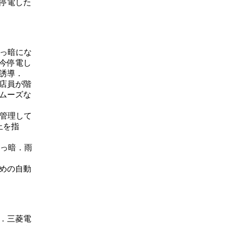
も停電した
真っ暗にな
今停電し
誘導．
，店員が階
ムーズな
，管理して
止を指
真っ暗．雨
めの自動
．三菱電