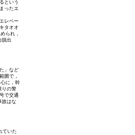
るという
まったエ
のエレベー
キタオオ
込められ，
力脱出
た」など
い範囲で，
中心に，幹
限りの警
号で交通
事故はな
れていた