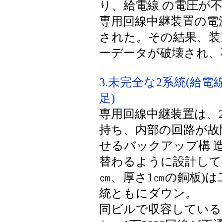
り、給電線 の電圧が
専用回線中継装置の電
された。その結果、装
ーデータが破壊され、
3.未完全な2系統(給電線
足)
専用回線中継装置は、
持ち、内部の回路が故
せるバックアップ構 
替わるように設計して
㎝、厚さ1㎝の銅板)は
統ともにダウン。
同ビルで収容している専