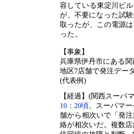
容している東淀川ビル
が、不要になった試験
取ったが、この電源は
った。
【事象】
兵庫県伊丹市にある関
地区7店舗で発注デー
(代表例)
【経過】(関西スーパ
10：20頃
、スーパマー
舗から相次いで「発注
絡が相次いだ。複数店